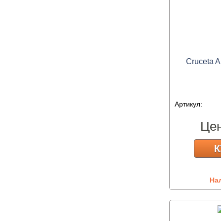
Cruceta A
Артикул:
Це
К
На