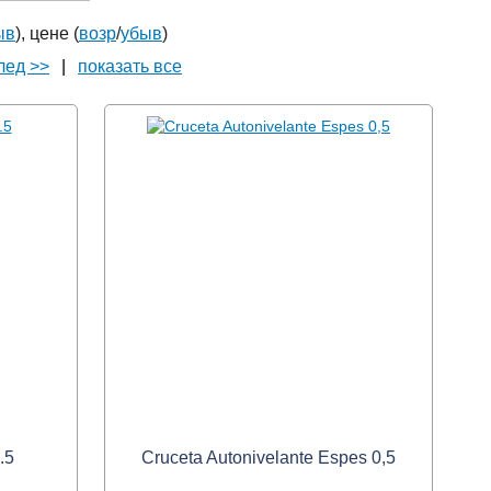
ыв
), цене (
возр
/
убыв
)
лед >>
|
показать все
.5
Cruceta Autonivelante Espes 0,5