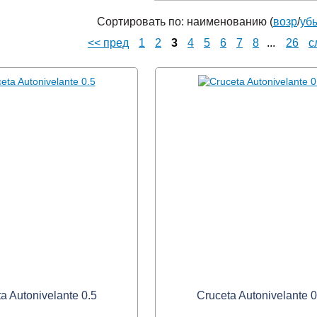
Сортировать по: наименованию (
возр
/
уб
<< пред
1
2
3
4
5
6
7
8
...
26
с
a Autonivelante 0.5
Cruceta Autonivelante 0