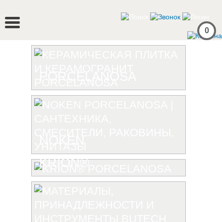
0
PORCELANOSA
NOKEN
KRION®