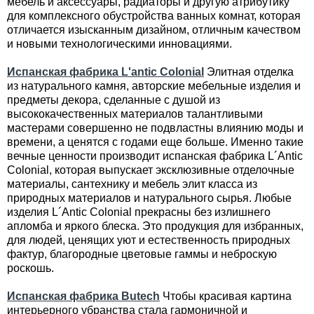
мебель и аксессуары, радиаторы и другую атрибутику
для комплексного обустройства ванных комнат, которая
отличается изысканным дизайном, отличным качеством
и новыми технологическими инновациями.
Испанская фабрика L'antic Colonial
Элитная отделка
из натурального камня, авторские мебельные изделия и
предметы декора, сделанные с душой из
высококачественных материалов талантливыми
мастерами совершенно не подвластны влиянию моды и
времени, а ценятся с годами еще больше. Именно такие
вечные ценности производит испанская фабрика L´Antic
Colonial, которая выпускает эксклюзивные отделочные
материалы, сантехнику и мебель элит класса из
природных материалов и натурального сырья. Любые
изделия L´Antic Colonial прекрасны без излишнего
апломба и яркого блеска. Это продукция для избранных,
для людей, ценящих уют и естественность природных
фактур, благородные цветовые гаммы и неброскую
роскошь.
Испанская фабрика Butech
Чтобы красивая картина
интерьерного убранства стала гармоничной и