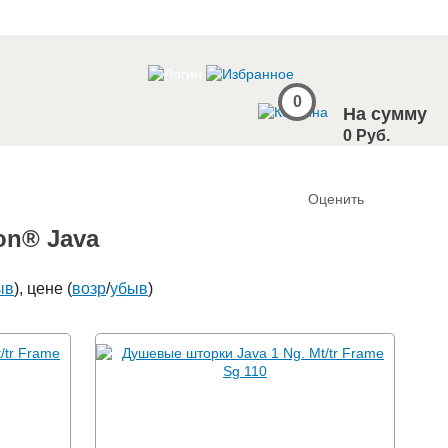
0
На сумму
0 Руб.
Оценить
on® Java
ыв
), цене (
возр
/
убыв
)