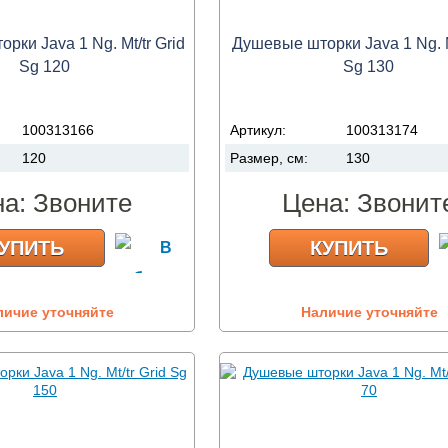
ки Java 1 Ng. Mt/tr Grid
Душевые шторки Java 1 Ng. Mt
Sg 120
Sg 130
100313166
Артикул:
100313174
120
Размер, см:
130
на:
Звоните
Цена:
Звонит
УПИТЬ
КУПИТЬ
личие уточняйте
Наличие уточняйте