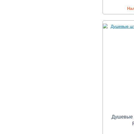
На
Душевые ш