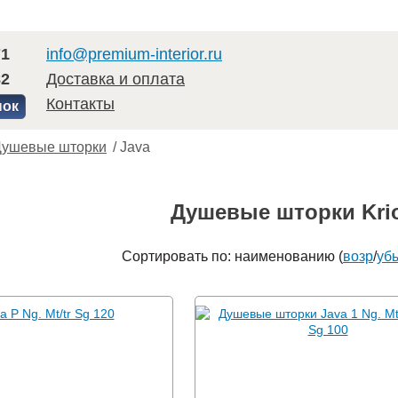
71
info@premium-interior.ru
82
Доставка и оплата
Контакты
нок
Душевые шторки
/
Java
Душевые шторки Kri
Сортировать по: наименованию (
возр
/
уб