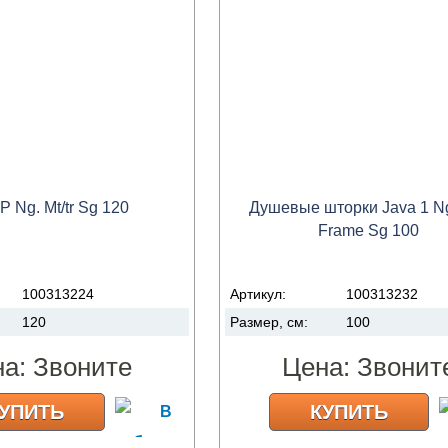
P Ng. Mt/tr Sg 120
Душевые шторки Java 1 Ng.
Frame Sg 100
100313224
Артикул:
100313232
120
Размер, см:
100
на:
Звоните
Цена:
Звонит
УПИТЬ
КУПИТЬ