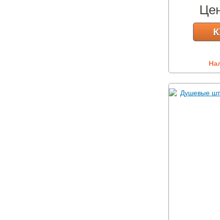
Це
К
На