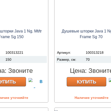
торки Java 1 Ng. Mt/tr
Душевые шторки Java 1 Ng.
Frame Sg 150
Frame Sg 70
100313221
Артикул:
100313218
150
Размер, см:
70
на:
Звоните
Цена:
Звонит
УПИТЬ
КУПИТЬ
личие уточняйте
Наличие уточняйте