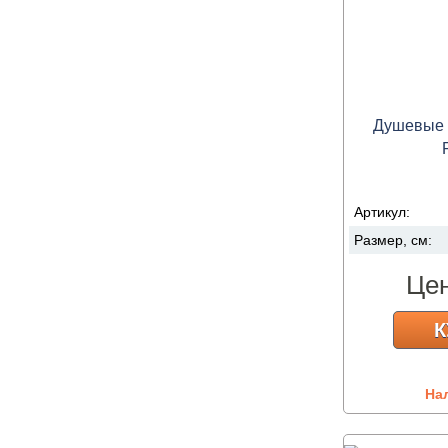
Душевые ш
Артикул:
Размер, см:
Це
К
На