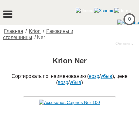
0
Главная
/
Krion
/
Раковины и
столешницы
/
Ner
Оценить
Krion Ner
Сортировать по: наименованию (
возр
/
убыв
), цене
(
возр
/
убыв
)