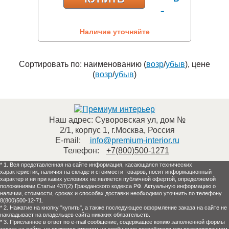
Наличие уточняйте
Сортировать по: наименованию (
возр
/
убыв
), цене
(
возр
/
убыв
)
Наш адрес:
Суворовская ул, дом №
2/1, корпус 1
,
г.Москва
,
Россия
E-mail:
info@premium-interior.ru
Телефон:
+7(800)500-1271
* 1. Вся представленная на сайте информация, касающаяся технических
характеристик, наличия на складе и стоимости товаров, носит информационный
характер и ни при каких условиях не является публичной офертой, определяемой
положениями Статьи 437(2) Гражданского кодекса РФ. Актуальную информацию о
наличии, стоимости, сроках и способах доставки необходимо уточнить по телефону
8(800)500-12-71.
* 2. Нажатие на кнопку "купить", а также последующее оформление заказа на сайте не
накладывает на владельцев сайта никаких обязательств.
* 3. Присланное в ответ по e-mail сообщение, содержащее копию заполненной формы