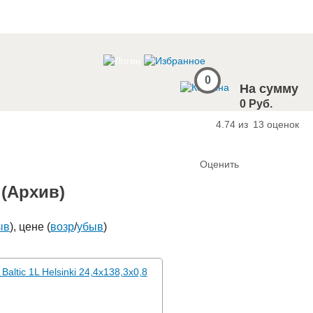
0
На сумму
0 Руб.
4.74 из
13
оценок
Оценить
c (Архив)
ыв
), цене (
возр
/
убыв
)