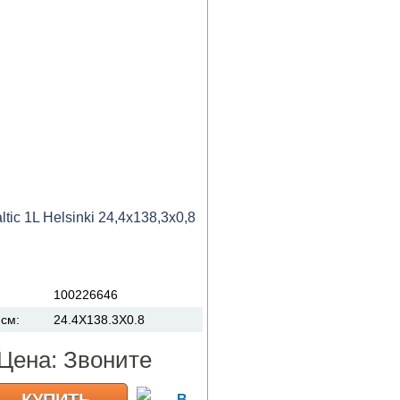
tic 1L Helsinki 24,4x138,3x0,8
:
100226646
 см:
24.4X138.3X0.8
Цена:
Звоните