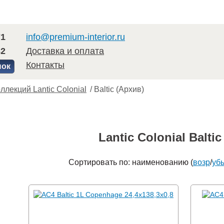
71
info@premium-interior.ru
82
Доставка и оплата
Контакты
нок
ллекций Lantic Colonial
/
Baltic (Архив)
Lantic Colonial Balti
Сортировать по: наименованию (
возр
/
уб