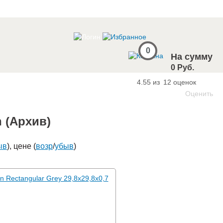
0
На сумму
0 Руб.
4.55 из
12
оценок
Оценить
n (Архив)
ыв
), цене (
возр
/
убыв
)