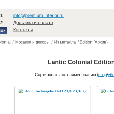
71
info@premium-interior.ru
82
Доставка и оплата
Контакты
нок
lonial
/
Мозаика и декоры
/
Из металла
/
Edition (Архив)
Lantic Colonial Editio
Сортировать по: наименованию (
возр
/
уб