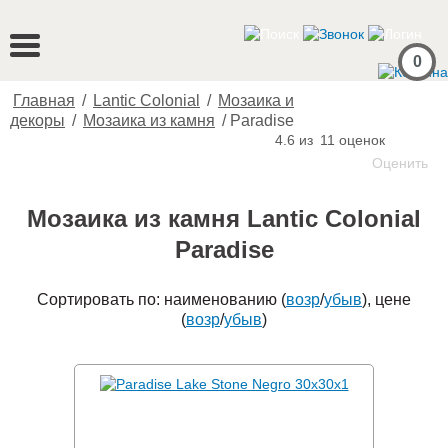
0
Главная
/
Lantic Colonial
/
Мозаика и
декоры
/
Мозаика из камня
/
Paradise
4.6 из
11
оценок
Оценить
Мозаика из камня Lantic Colonial
Paradise
Сортировать по: наименованию (
возр
/
убыв
), цене
(
возр
/
убыв
)