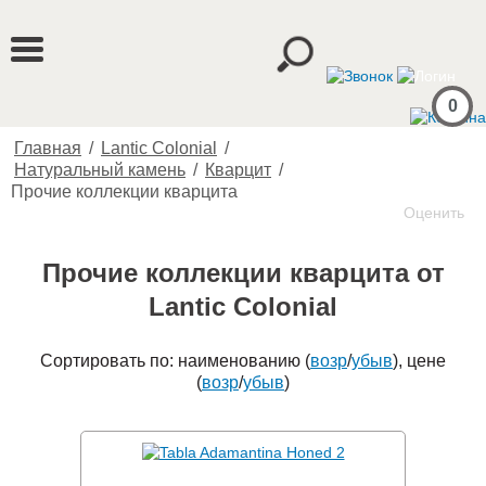
0
Главная
/
Lantic Colonial
/
Натуральный камень
/
Кварцит
/
Прочие коллекции кварцита
Оценить
Прочие коллекции кварцита от
Lantic Colonial
Сортировать по: наименованию (
возр
/
убыв
), цене
(
возр
/
убыв
)