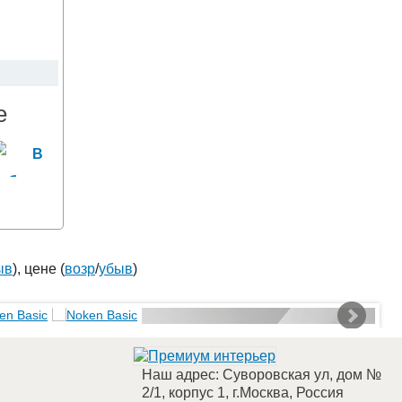
е
ыв
), цене (
возр
/
убыв
)
Наш адрес:
Суворовская ул, дом №
2/1, корпус 1
,
г.Москва
,
Россия