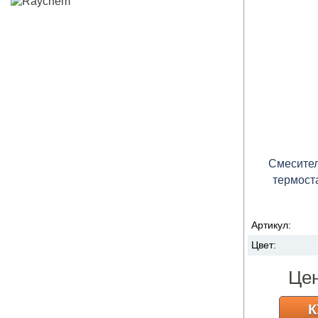
Смесител
термост
Артикул:
Цвет:
Це
К