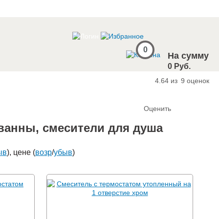
0
На сумму
0 Руб.
4.64 из
9
оценок
Оценить
 ванны, смесители для душа
ыв
), цене (
возр
/
убыв
)