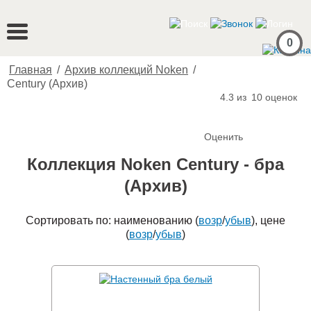
0
Главная
/
Архив коллекций Noken
/
Century (Архив)
4.3 из
10
оценок
Оценить
Коллекция Noken Century - бра
(Архив)
Сортировать по: наименованию (
возр
/
убыв
), цене
(
возр
/
убыв
)