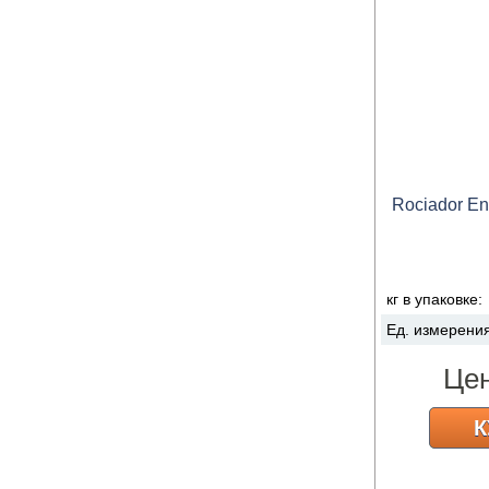
Rociador En
кг в упаковке:
Ед. измерени
Це
К