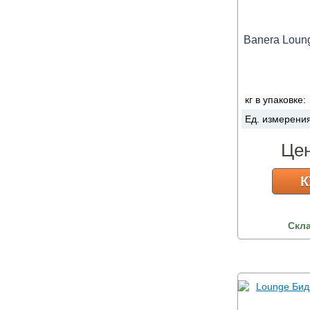
Banera Loung
кг в упаковке:
Ед. измерени
Це
К
Скл