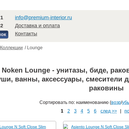
71
info@premium-interior.ru
82
Доставка и оплата
Контакты
нок
Коллекции
/
Lounge
 Noken Lounge - унитазы, биде, рако
ши, ванны, аксессуары, смесители д
раковины
Сортировать по: наименованию (
возр
/
уб
1
2
3
4
5
6
след >>
|
по