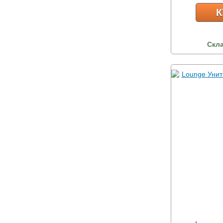
К
Скл