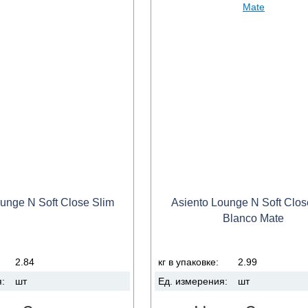
unge N Soft Close Slim
Asiento Lounge N Soft Clos
Blanco Mate
2.84
кг в упаковке:
2.99
я:
шт
Ед. измерения:
шт