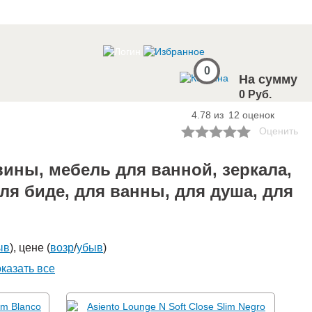
0
На сумму
0 Руб.
4.78 из
12
оценок
Оценить
вины, мебель для ванной, зеркала,
ля биде, для ванны, для душа, для
ыв
), цене (
возр
/
убыв
)
казать все