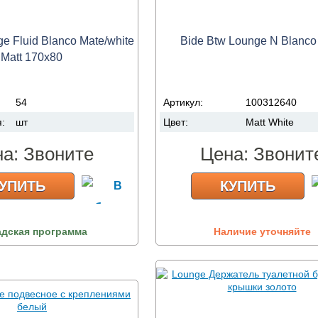
e Fluid Blanco Mate/white
Bide Btw Lounge N Blanco
Matt 170x80
54
Артикул:
100312640
я:
шт
Цвет:
Matt White
на:
Звоните
Цена:
Звонит
УПИТЬ
КУПИТЬ
адская программа
Наличие уточняйте