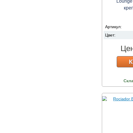
Lounge
кре
Артикул:
Цвет:
Це
К
Скл