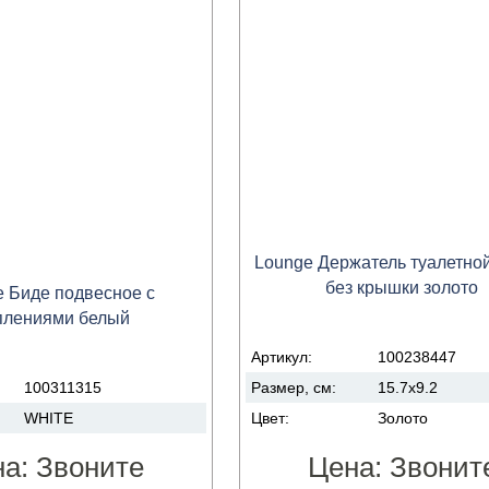
Lounge Держатель туалетно
без крышки золото
e Биде подвесное с
плениями белый
Артикул:
100238447
100311315
Размер, см:
15.7x9.2
WHITE
Цвет:
Золото
на:
Звоните
Цена:
Звонит