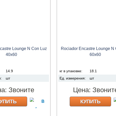
castre Lounge N Con Luz
Rociador Encastre Lounge N
40x60
60x60
14.9
кг в упаковке:
18.1
я:
шт
Ед. измерения:
шт
на:
Звоните
Цена:
Звонит
УПИТЬ
КУПИТЬ