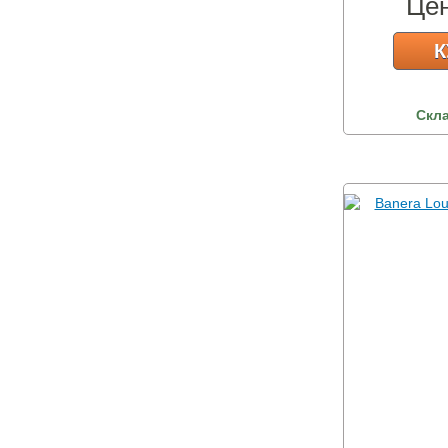
Це
К
Скл