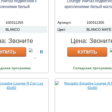
 Унитаз подвесной с
Lounge Унитаз подвесно
плениями белый
креплениями белый мат
100311255
Артикул:
100311305
BLANCO
Цвет:
BLANCO MATE
на:
Звоните
Цена:
Звонит
УПИТЬ
КУПИТЬ
адская программа
Складская программа