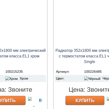
2х1800 мм электрический
Радиатор 352х1800 мм элект
атом класса EL1 хром
с термостатом класса EL1 
Single
100215235
Артикул:
100226485
Хром
Цвет:
Чёр
на:
Звоните
Цена:
Звонит
УПИТЬ
КУПИТЬ