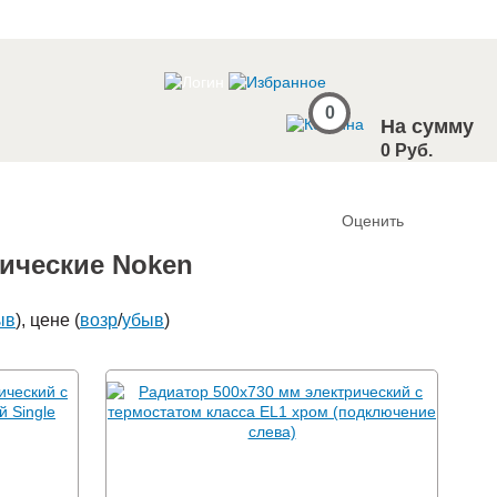
0
На сумму
0 Руб.
Оценить
ические Noken
ыв
), цене (
возр
/
убыв
)