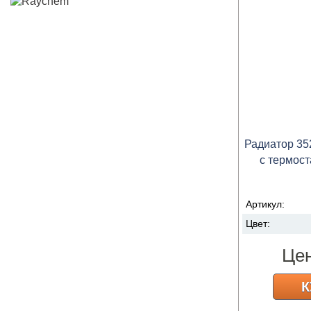
Радиатор 35
с термост
Артикул:
Цвет:
Це
К