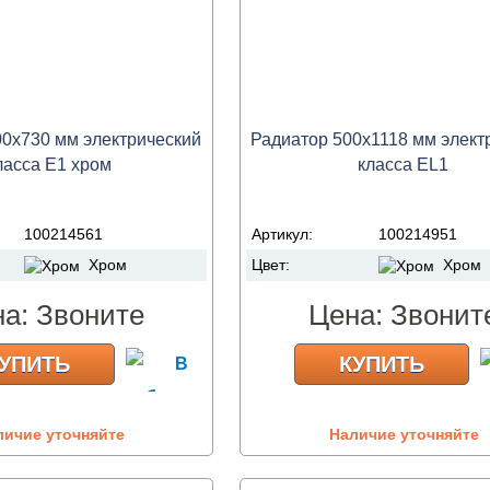
00x730 мм электрический
Радиатор 500х1118 мм элект
ласса Е1 хром
класса EL1
100214561
Артикул:
100214951
Хром
Цвет:
Хром
на:
Звоните
Цена:
Звонит
УПИТЬ
КУПИТЬ
личие уточняйте
Наличие уточняйте