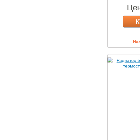
Це
К
На