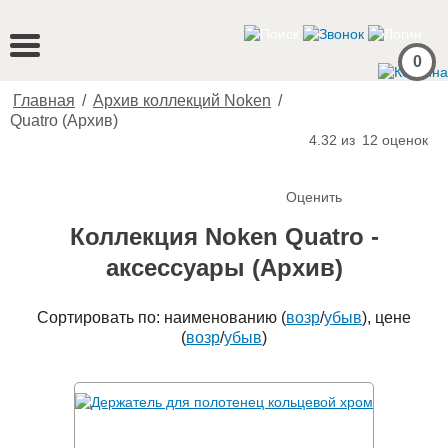
0
Главная
/
Архив коллекций Noken
/
Quatro (Архив)
4.32 из
12
оценок
Оценить
Коллекция Noken Quatro -
аксессуары (Архив)
Сортировать по: наименованию (
возр
/
убыв
), цене
(
возр
/
убыв
)