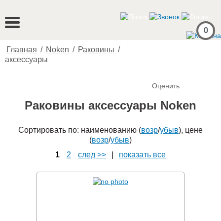
0
Главная
/
Noken
/
Раковины
/
аксессуары
Оценить
Раковины аксессуары Noken
Сортировать по: наименованию (
возр
/
убыв
), цене
(
возр
/
убыв
)
1
2
след >>
|
показать все