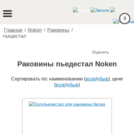
0
Главная
/
Noken
/
Раковины
/
пьедестал
Оценить
Раковины пьедестал Noken
Сортировать по: наименованию (
возр
/
убыв
), цене
(
возр
/
убыв
)