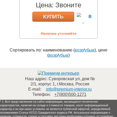
Цена:
Звоните
КУПИТЬ
Наличие уточняйте
Сортировать по: наименованию (
возр
/
убыв
), цене
(
возр
/
убыв
)
Наш адрес:
Суворовская ул, дом №
2/1, корпус 1
,
г.Москва
,
Россия
E-mail:
info@premium-interior.ru
Телефон:
+7(800)500-1271
* 1. Вся представленная на сайте информация, касающаяся технических
характеристик, наличия на складе и стоимости товаров, носит информационный
характер и ни при каких условиях не является публичной офертой, определяемой
положениями Статьи 437(2) Гражданского кодекса РФ. Актуальную информацию о
наличии, стоимости, сроках и способах доставки необходимо уточнить по телефону