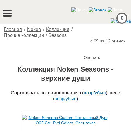
0
Главная
/
Noken
/
Коллекции
/
Прочие коллекции
/
Seasons
4.69 из
12
оценок
Оценить
Коллекция Noken Seasons -
верхние души
Сортировать по: наименованию (
возр
/
убыв
), цене
(
возр
/
убыв
)