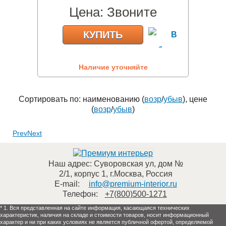
Цена:
Звоните
КУПИТЬ
Наличие уточняйте
Сортировать по: наименованию (
возр
/
убыв
), цене
(
возр
/
убыв
)
Prev
Next
Наш адрес:
Суворовская ул, дом №
2/1, корпус 1
,
г.Москва
,
Россия
E-mail:
info@premium-interior.ru
Телефон:
+7(800)500-1271
* 1. Вся представленная на сайте информация, касающаяся технических
характеристик, наличия на складе и стоимости товаров, носит информационный
характер и ни при каких условиях не является публичной офертой, определяемой