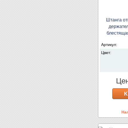
Штанга от
держател
блестяща
Артикул:
Цвет:
Це
К
На