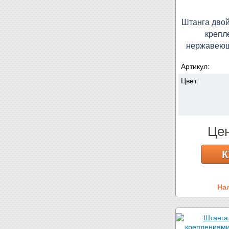
Штанга двой
крепл
нержавеющ
Артикул:
Цвет:
Це
К
На