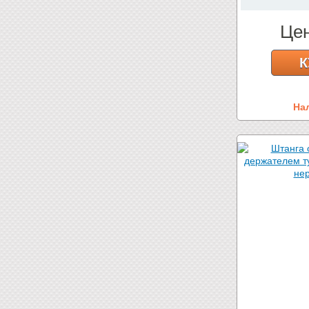
Це
К
На