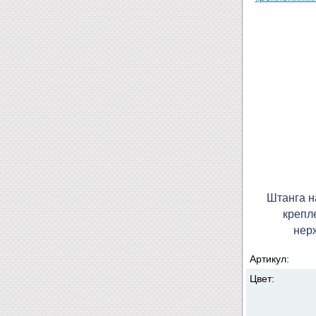
Штанга н
крепл
нер
Артикул:
Цвет: