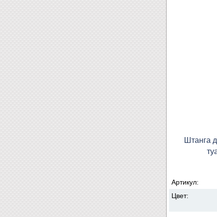
Штанга д
ту
Артикул:
Цвет: