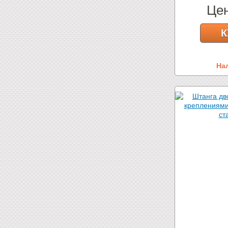
Це
К
На