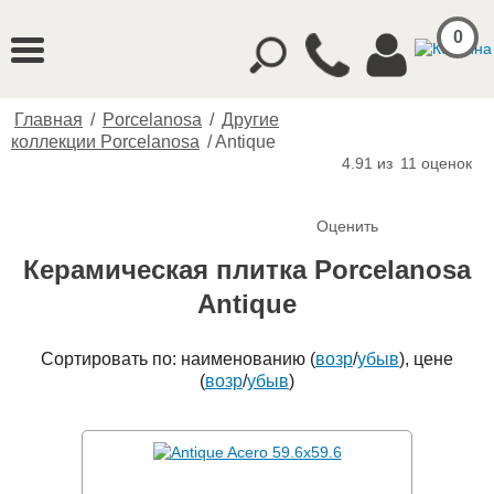
0
Главная
/
Porcelanosa
/
Другие
коллекции Porcelanosa
/
Antique
4.91 из
11
оценок
Оценить
Керамическая плитка Porcelanosa
Antique
Сортировать по: наименованию (
возр
/
убыв
), цене
(
возр
/
убыв
)