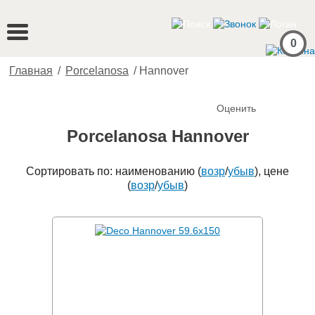
0
Главная
/
Porcelanosa
/
Hannover
Оценить
Porcelanosa Hannover
Сортировать по: наименованию (
возр
/
убыв
), цене
(
возр
/
убыв
)