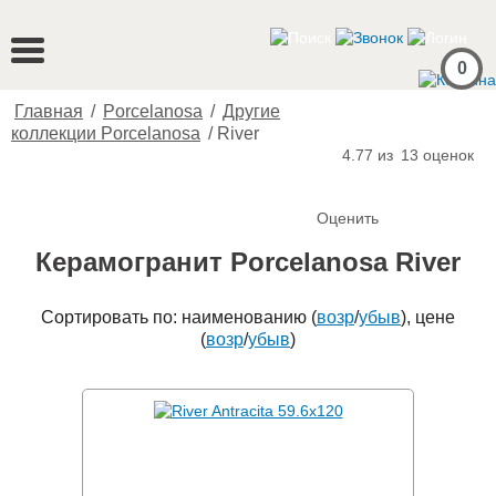
0
Главная
/
Porcelanosa
/
Другие
коллекции Porcelanosa
/
River
4.77 из
13
оценок
Оценить
Керамогранит Porcelanosa River
Сортировать по: наименованию (
возр
/
убыв
), цене
(
возр
/
убыв
)