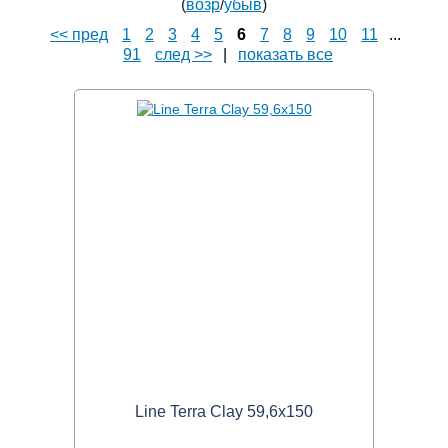
(
возр
/
убыв
)
<< пред
1
2
3
4
5
6
7
8
9
10
11
...
91
след >>
|
показать все
Line Terra Clay 59,6x150