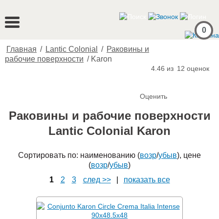
0
Главная
/
Lantic Colonial
/
Раковины и
рабочие поверхности
/
Karon
4.46 из
12
оценок
Оценить
Раковины и рабочие поверхности
Lantic Colonial Karon
Сортировать по: наименованию (
возр
/
убыв
), цене
(
возр
/
убыв
)
1
2
3
след >>
|
показать все