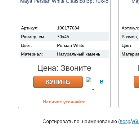
Maya Persian White Classico Bpt 70x45
May
Артикул:
100177084
Артикул
Размер, см:
70x45
Размер,
Цвет:
Persian White
Цвет:
Материал:
Натуральный камень
Матери
Цена:
Звоните
КУПИТЬ
Наличие уточняйте
Сортировать по: наименованию (
возр
/
уб