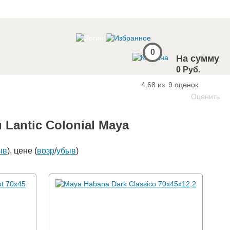
0
На сумму
0 Руб.
4.68 из
9
оценок
Оценить
Lantic Colonial Maya
ыв
), цене (
возр
/
убыв
)