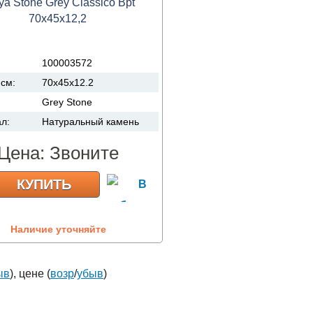
a Stone Grey Classico Bpt
70x45x12,2
:
100003572
 см:
70x45x12.2
Grey Stone
ал:
Натуральный камень
Цена:
Звоните
КУПИТЬ
Наличие уточняйте
ыв
), цене (
возр
/
убыв
)