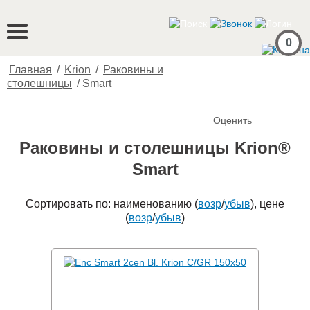
0
Главная
/
Krion
/
Раковины и
столешницы
/
Smart
Оценить
Раковины и столешницы Krion®
Smart
Сортировать по: наименованию (
возр
/
убыв
), цене
(
возр
/
убыв
)