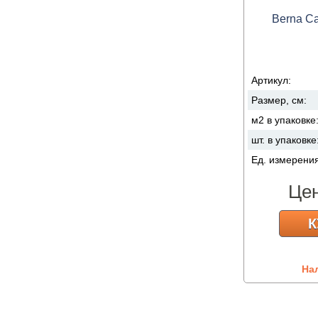
Berna Cal
Артикул:
Размер, см:
м2 в упаковке
шт. в упаковке
Ед. измерени
Це
К
На