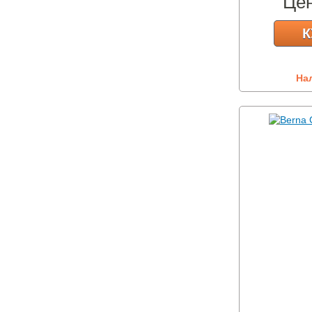
Це
К
На