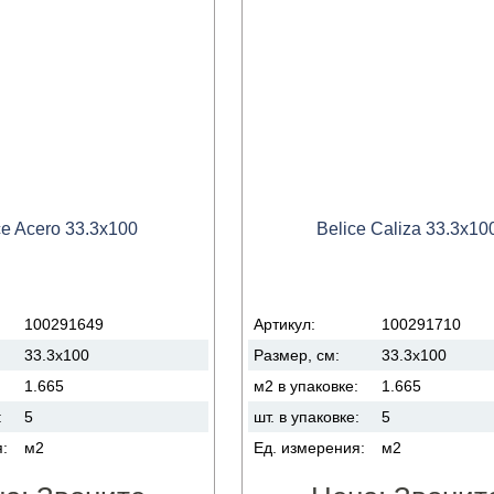
ce Acero 33.3x100
Belice Caliza 33.3x10
100291649
Артикул:
100291710
33.3x100
Размер, см:
33.3x100
:
1.665
м2 в упаковке:
1.665
:
5
шт. в упаковке:
5
я:
м2
Ед. измерения:
м2