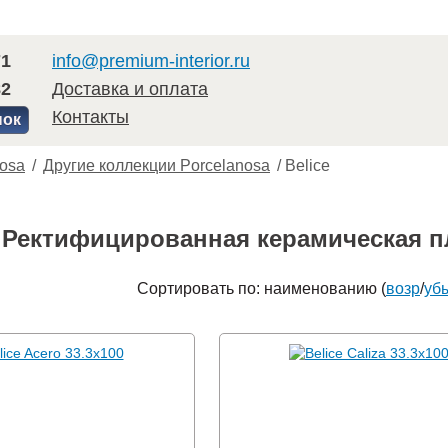
71
info@premium-interior.ru
82
Доставка и оплата
Контакты
нок
nosa
/
Другие коллекции Porcelanosa
/
Belice
Ректифицированная керамическая пли
Сортировать по: наименованию (
возр
/
уб