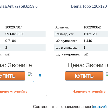
iza Ant. (2) 59.6x59.6
Berna Topo 120x120
100297814
Артикул:
100290352
59.60x59.60
Размер, см:
120x120
:
0.7104
м2 в упаковке:
1.4401
:
2
шт. в упаковке:
1
я:
м2
Ед. измерения:
м2
на:
Звоните
Цена:
Звонит
УПИТЬ
КУПИТЬ
личие уточняйте
Наличие уточняйте
Сортировать по: наименованию (
возр
/
уб