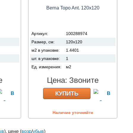
Berna Topo Ant. 120x120
Артикул:
100288974
Размер, см:
120x120
м2 в упаковке:
1.4401
шт. в упаковке:
1
Ед. измерения:
м2
е
Цена:
Звоните
КУПИТЬ
Наличие уточняйте
ыв
), цене (
возр
/
убыв
)