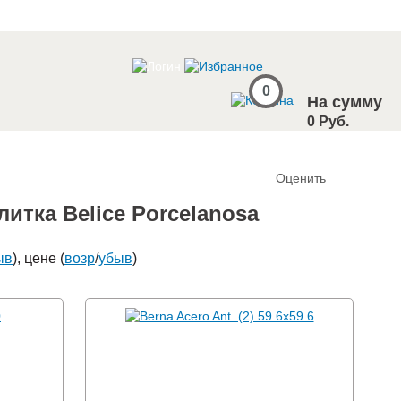
0
На сумму
0 Руб.
Оценить
тка Belice Porcelanosa
ыв
), цене (
возр
/
убыв
)