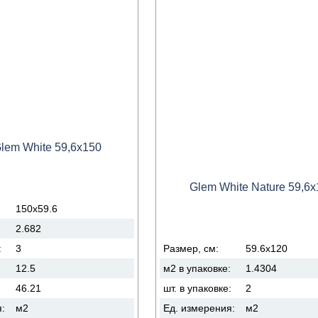
lem White 59,6x150
Glem White Nature 59,6x
150x59.6
:
2.682
:
3
Размер, см:
59.6x120
:
12.5
м2 в упаковке:
1.4304
46.21
шт. в упаковке:
2
я:
м2
Ед. измерения:
м2