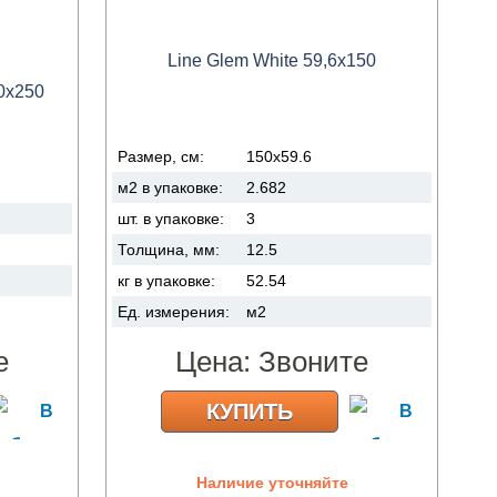
Line Glem White 59,6x150
20x250
Размер, см:
150x59.6
м2 в упаковке:
2.682
шт. в упаковке:
3
Толщина, мм:
12.5
кг в упаковке:
52.54
Ед. измерения:
м2
е
Цена:
Звоните
КУПИТЬ
Наличие уточняйте