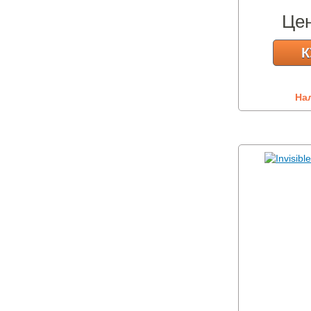
Це
К
На