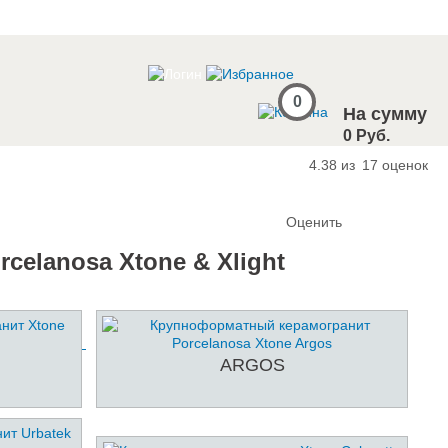
0
На сумму
0 Руб.
4.38 из
17
оценок
Оценить
elanosa Xtone & Xlight
ARGOS