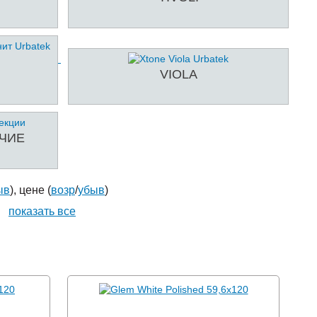
VIOLA
ОЧИЕ
ыв
), цене (
возр
/
убыв
)
|
показать все