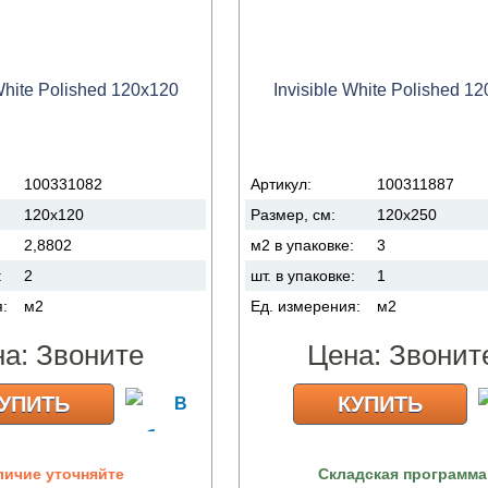
 White Polished 120x120
Invisible White Polished 1
100331082
Артикул:
100311887
120x120
Размер, см:
120x250
:
2,8802
м2 в упаковке:
3
:
2
шт. в упаковке:
1
я:
м2
Ед. измерения:
м2
на:
Звоните
Цена:
Звонит
УПИТЬ
КУПИТЬ
личие уточняйте
Складская программа