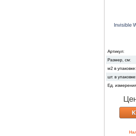
Invisible
Артикул:
Размер, см:
м2 в упаковке
шт. в упаковке
Ед. измерени
Це
К
На