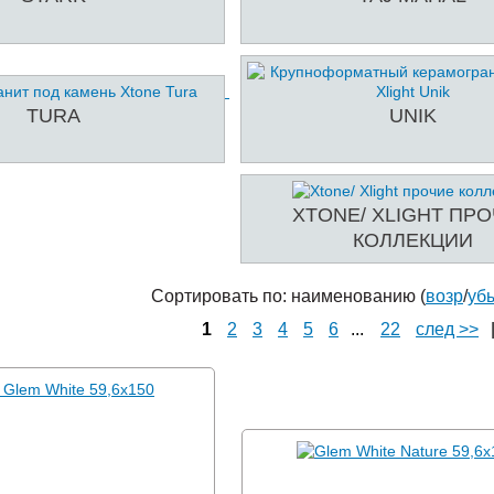
TURA
UNIK
XTONE/ XLIGHT ПР
КОЛЛЕКЦИИ
Сортировать по: наименованию (
возр
/
уб
1
2
3
4
5
6
...
22
след >>