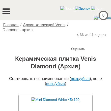
0
Главная
/
Архив коллекций Venis
/
Diamond - архив
4.36 из
11
оценок
Оценить
Керамическая плитка Venis
Diamond (Архив)
Сортировать по: наименованию (
возр
/
убыв
), цене
(
возр
/
убыв
)