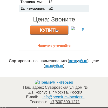
Толщина, мм:
12
Ед. измерения:
м2
Цена:
Звоните
КУПИТЬ
Наличие уточняйте
Сортировать по: наименованию (
возр
/
убыв
), цене
(
возр
/
убыв
)
Наш адрес:
Суворовская ул, дом №
2/1, корпус 1
,
г.Москва
,
Россия
E-mail:
info@premium-interior.ru
Телефон:
+7(800)500-1271