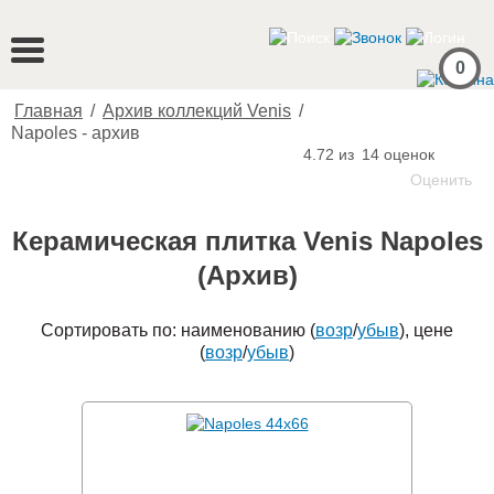
0
Главная
/
Архив коллекций Venis
/
Napoles - архив
4.72 из
14
оценок
Оценить
Керамическая плитка Venis Napoles
(Архив)
Сортировать по: наименованию (
возр
/
убыв
), цене
(
возр
/
убыв
)