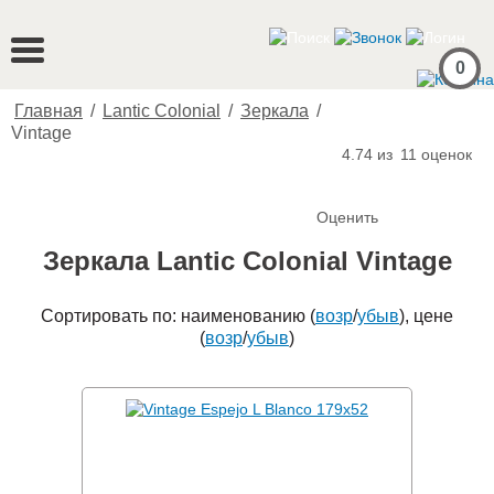
0
Главная
/
Lantic Colonial
/
Зеркала
/
Vintage
4.74 из
11
оценок
Оценить
Зеркала Lantic Colonial Vintage
Сортировать по: наименованию (
возр
/
убыв
), цене
(
возр
/
убыв
)