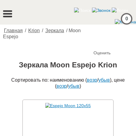
0
Главная
/
Krion
/
Зеркала
/
Moon
Espejo
Оценить
Зеркала Moon Espejo Krion
Сортировать по: наименованию (
возр
/
убыв
), цене
(
возр
/
убыв
)