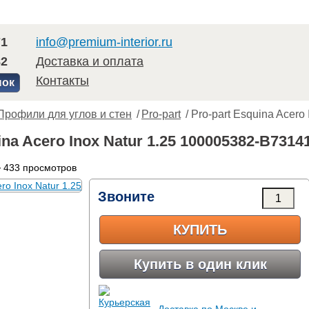
71
info@premium-interior.ru
82
Доставка и оплата
Контакты
нок
Профили для углов и стен
/
Pro-part
/ Pro-part Esquina Acero 
ina Acero Inox Natur 1.25 100005382-B7314
 433 просмотров
Звоните
КУПИТЬ
Купить в один клик