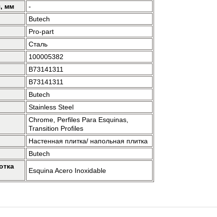
, мм
-
Butech
Pro-part
Сталь
100005382
B73141311
B73141311
Butech
Stainless Steel
Chrome, Perfiles Para Esquinas,
Transition Profiles
Настенная плитка/ напольная плитка
Butech
отка
Esquina Acero Inoxidable