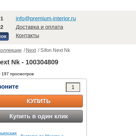
71
info@premium-interior.ru
82
Доставка и оплата
Контакты
нок
Коллекции
/
Next
/ Sifon Next Nk
ext Nk - 100304809
 197 просмотров
воните
КУПИТЬ
Купить в один клик