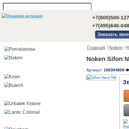
+7(800)500-12
+7(495)646-04
Заказать зво
Главная
/
Noken
/
Noken Sifon N
Артикул:
100304809

З