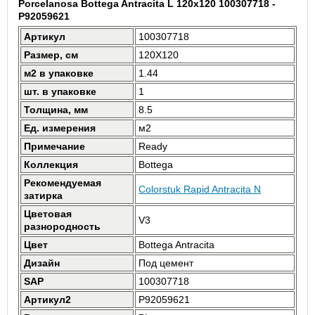
Porcelanosa Bottega Antracita L 120x120 100307718 -
P92059621
Артикул
100307718
Размер, см
120X120
м2 в упаковке
1.44
шт. в упаковке
1
Толщина, мм
8.5
Ед. измерения
м2
Примечание
Ready
Коллекция
Bottega
Рекомендуемая
Colorstuk Rapid Antracita N
затирка
Цветовая
V3
разнородность
Цвет
Bottega Antracita
Дизайн
Под цемент
SAP
100307718
Артикул2
P92059621