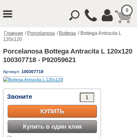
0
Главная
/
Porcelanosa
/
Bottega
/ Bottega Antracita L
120x120
Porcelanosa Bottega Antracita L 120x120
100307718 - P92059621
Артикул:
100307718
Звоните
КУПИТЬ
Купить в один клик