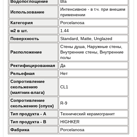
Водопоглощение
BIa
Интенсивное - в т.ч. при внешем
Использование
применении
Категория
Porcelanosa
м2 в шт.
1.44
Поверхность
Standard, Matte, Unglazed
Стены душа, Наружные стены,
Расположение
Внутренние стены, Внутренние
полы
Ректифицированная
Да
Рельефная
Нет
Сопротивление
скольжению
CL1
(маятник-влага)
Сопротивление
R-9
скольжению (спуск)
Тип продукта - A
Технический керамогранит
Тип продукта - B
HIGHKER
Фабрика
Porcelanosa