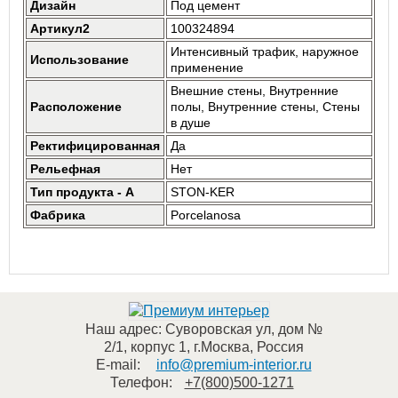
Дизайн
Под цемент
Артикул2
100324894
Интенсивный трафик, наружное
Использование
применение
Внешние стены, Внутренние
Расположение
полы, Внутренние стены, Стены
в душе
Ректифицированная
Да
Рельефная
Нет
Тип продукта - A
STON-KER
Фабрика
Porcelanosa
Наш адрес:
Суворовская ул, дом №
2/1, корпус 1
,
г.Москва
,
Россия
E-mail:
info@premium-interior.ru
Телефон:
+7(800)500-1271