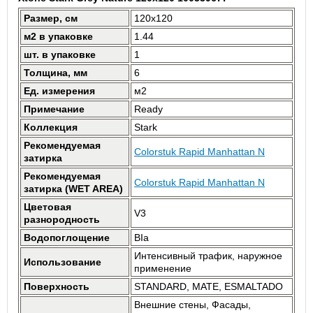
Размер, см
120x120
м2 в упаковке
1.44
шт. в упаковке
1
Толщина, мм
6
Ед. измерения
м2
Примечание
Ready
Коллекция
Stark
Рекомендуемая
Colorstuk Rapid Manhattan N
затирка
Рекомендуемая
Colorstuk Rapid Manhattan N
затирка (WET AREA)
Цветовая
V3
разнородность
Водопоглощение
BIa
Интенсивный трафик, наружное
Использование
применение
Поверхность
STANDARD, MATE, ESMALTADO
Внешние стены, Фасады,