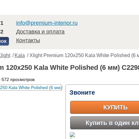
71
info@premium-interior.ru
82
Доставка и оплата
Контакты
нок
light
/
Kala
/ Xlight Premium 120x250 Kala White Polished (6 
m 120x250 Kala White Polished (6 мм) C22
 572 просмотров
Звоните
КУПИТЬ
Купить в один кл