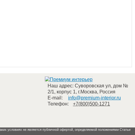
Наш адрес:
Суворовская ул, дом №
2/1, корпус 1
,
г.Москва
,
Россия
E-mail:
info@premium-interior.ru
Телефон:
+7(800)500-1271
 каких условиях не является публичной офертой, определяемой положениями Статьи