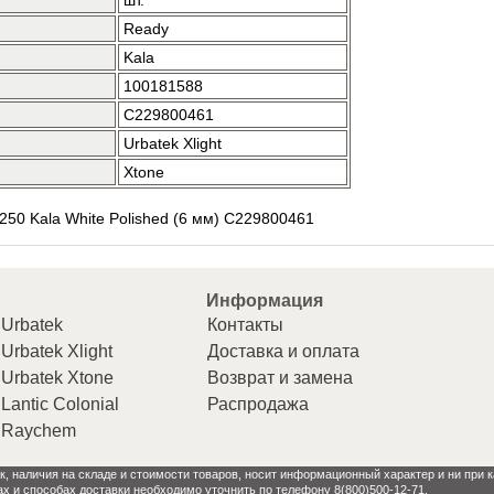
шт.
Ready
Kala
100181588
C229800461
Urbatek Xlight
Xtone
x250 Kala White Polished (6 мм) C229800461
Информация
Urbatek
Контакты
Urbatek Xlight
Доставка и оплата
Urbatek Xtone
Возврат и замена
Lantic Colonial
Распродажа
Raychem
к, наличия на складе и стоимости товаров, носит информационный характер и ни при
ах и способах доставки необходимо уточнить по телефону 8(800)500-12-71.