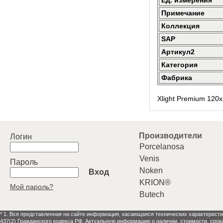
Ед. измерения
Примечание
Коллекция
SAP
Артикул2
Категория
Фабрика
Xlight Premium 120
Производители
Логин
Porcelanosa
Venis
Пароль
Noken
Вход
KRION®
Мой пароль?
Butech
* 1. Вся представленная на сайте информация, касающаяся технических характеристи
437(2) Гражданского кодекса РФ. Актуальную информацию о наличии, стоимости, срок