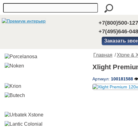
+7(800)500-12
+7(495)646-04
Заказать зво
Главная
/
Xtone & X
Xlight Premiu
Артикул:
100181588
