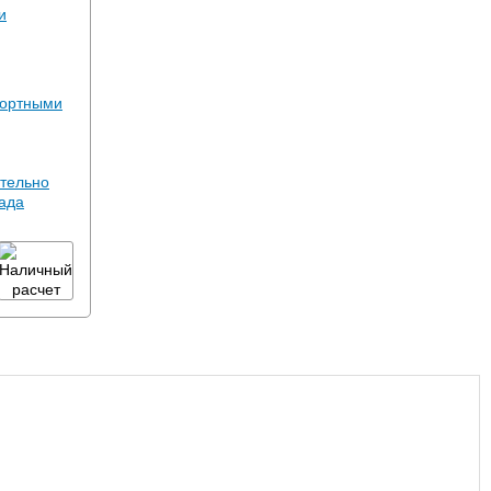
и
портными
тельно
лада