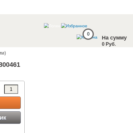
0
На сумму
0 Руб.
мм)
9800461
ик