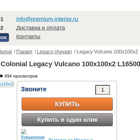
71
info@premium-interior.ru
82
Доставка и оплата
Контакты
нок
lonial
/
Паркет
/
Legacy (Архив)
/ Legacy Vulcano 100x100x2
 Colonial Legacy Vulcano 100x100x2 L1650
👁 494 просмотров
Звоните
КУПИТЬ
Купить в один клик