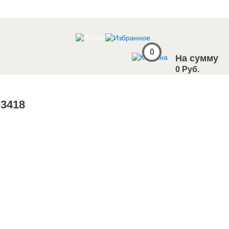
0
На сумму
0 Руб.
03418