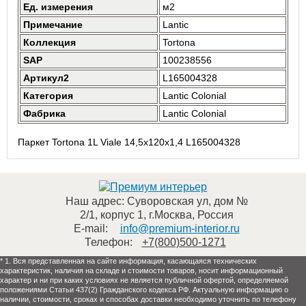
Ед. измерения
м2
Примечание
Lantic
Коллекция
Tortona
SAP
100238556
Артикул2
L165004328
Категория
Lantic Colonial
Фабрика
Lantic Colonial
Паркет Tortona 1L Viale 14,5x120x1,4 L165004328
Наш адрес:
Суворовская ул, дом №
2/1, корпус 1
,
г.Москва
,
Россия
E-mail:
info@premium-interior.ru
Телефон:
+7(800)500-1271
* 1. Вся представленная на сайте информация, касающаяся технических
характеристик, наличия на складе и стоимости товаров, носит информационный
характер и ни при каких условиях не является публичной офертой, определяемой
положениями Статьи 437(2) Гражданского кодекса РФ. Актуальную информацию о
наличии, стоимости, сроках и способах доставки необходимо уточнить по телефону