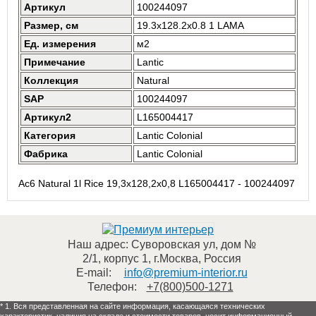
Артикул
100244097
Размер, см
19.3x128.2x0.8 1 LAMA
Ед. измерения
м2
Примечание
Lantic
Коллекция
Natural
SAP
100244097
Артикул2
L165004417
Категория
Lantic Colonial
Фабрика
Lantic Colonial
Ac6 Natural 1l Rice 19,3x128,2x0,8 L165004417 - 100244097
Наш адрес:
Суворовская ул, дом №
2/1, корпус 1
,
г.Москва
,
Россия
E-mail:
info@premium-interior.ru
Телефон:
+7(800)500-1271
* 1. Вся представленная на сайте информация, касающаяся технических