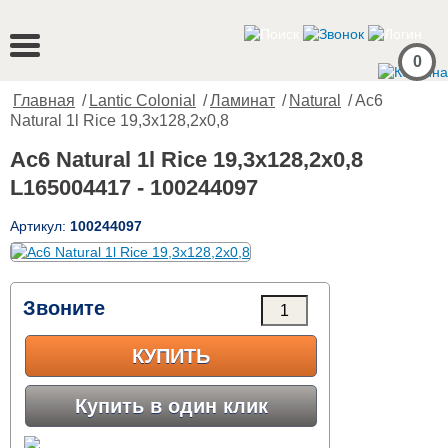
0
Главная
/
Lantic Colonial
/
Ламинат
/
Natural
/ Ac6
Natural 1l Rice 19,3x128,2x0,8
Ac6 Natural 1l Rice 19,3x128,2x0,8
L165004417 - 100244097
Артикул:
100244097
Звоните
КУПИТЬ
Купить в один клик