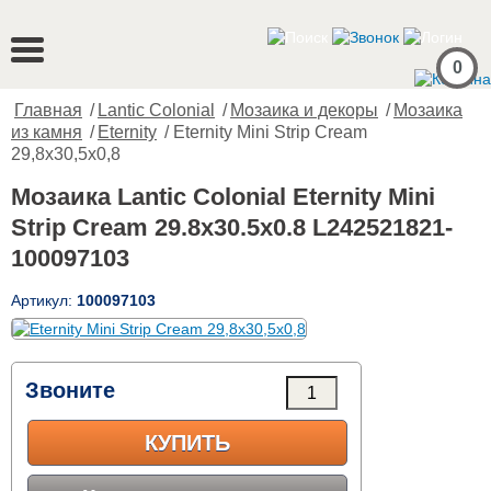
0
Главная
/
Lantic Colonial
/
Мозаика и декоры
/
Мозаика
из камня
/
Eternity
/ Eternity Mini Strip Cream
29,8x30,5x0,8
Мозаика Lantic Colonial Eternity Mini
Strip Cream 29.8x30.5x0.8 L242521821-
100097103
Артикул:
100097103
Звоните
КУПИТЬ