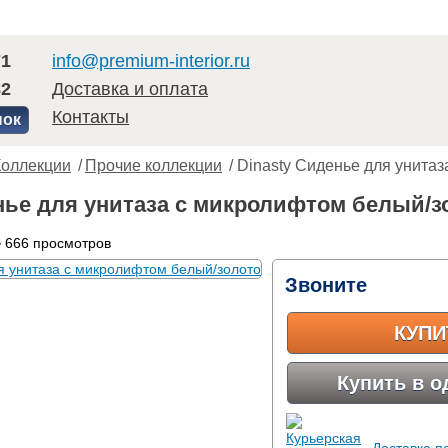
71
info@premium-interior.ru
82
Доставка и оплата
Контакты
нок
Коллекции
/
Прочие коллекции
/ Dinasty Сиденье для унита
нье для унитаза с микролифтом белый/з
 666 просмотров
Звоните
КУПИ
Купить в о