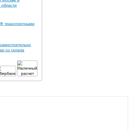
о Москве и
 области
РФ транспортными
самостоятельно
ар со склада