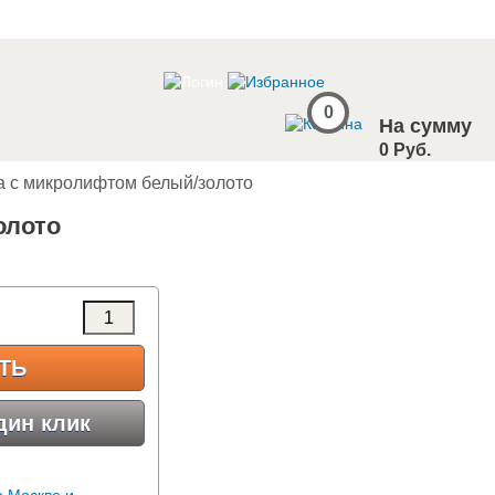
0
На сумму
0 Руб.
за с микролифтом белый/золото
олото
ТЬ
дин клик