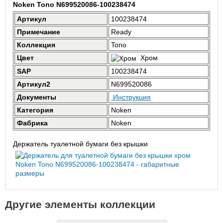
Noken Tono N699520086-100238474
Артикул
100238474
Примечание
Ready
Коллекция
Tono
Цвет
Хром
SAP
100238474
Артикул2
N699520086
Документы
Инструкция
Категория
Noken
Фабрика
Noken
Держатель туалетной бумаги без крышки
Другие элементы коллекции