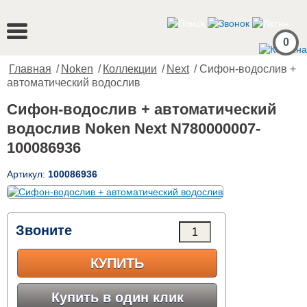
0
Главная
/
Noken
/
Коллекции
/
Next
/ Сифон-водослив +
автоматический водослив
Сифон-водослив + автоматический
водослив Noken Next N780000007-
100086936
Артикул:
100086936
Звоните
КУПИТЬ
Купить в один клик