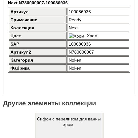
Next N780000007-100086936
Артикул
100086936
Примечание
Ready
Коллекция
Next
Цвет
Хром
SAP
100086936
Артикул2
N780000007
Категория
Noken
Фабрика
Noken
Другие элементы коллекции
Сифон c переливом для ванны
хром