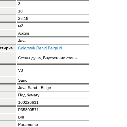
3
10
28.18
м2
Архив
Java
атирка
Colorstuk Rapid Beige N
Стены душа, Внутренние стены
V3
Sand
Java Sand - Beige
Под бумагу
100226631
P35800571
BIII
Paramento