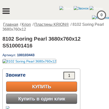
0
Главная
/
Krion
/
Пластины KRION®
/ 8102 Soring Pearl
3680x760x12
8102 Soring Pearl 3680x760x12
S510001416
Артикул:
100103443
Звоните
КУПИТЬ
Купить в один клик