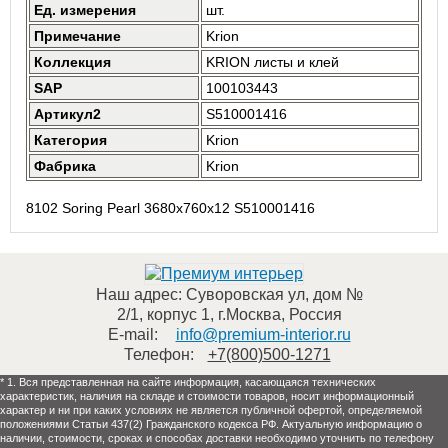
Ед. измерения
шт.
Примечание
Krion
Коллекция
KRION листы и клей
SAP
100103443
Артикул2
S510001416
Категория
Krion
Фабрика
Krion
8102 Soring Pearl 3680x760x12 S510001416
Наш адрес:
Суворовская ул, дом №
2/1, корпус 1
,
г.Москва
,
Россия
E-mail:
info@premium-interior.ru
Телефон:
+7(800)500-1271
* 1. Вся представленная на сайте информация, касающаяся технических
характеристик, наличия на складе и стоимости товаров, носит информационный
характер и ни при каких условиях не является публичной офертой, определяемой
положениями Статьи 437(2) Гражданского кодекса РФ. Актуальную информацию о
наличии, стоимости, сроках и способах доставки необходимо уточнить по телефону