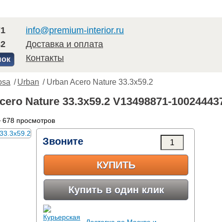
71
info@premium-interior.ru
82
Доставка и оплата
Контакты
нок
osa
/
Urban
/ Urban Acero Nature 33.3x59.2
cero Nature 33.3x59.2 V13498871-10024443
 678 просмотров
Звоните
КУПИТЬ
Купить в один клик