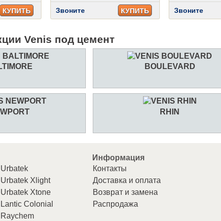
Звоните
Звоните
КУПИТЬ
КУПИТЬ
кции Venis под цемент
LTIMORE
BOULEVARD
EWPORT
RHIN
Информация
Urbatek
Контакты
Urbatek Xlight
Доставка и оплата
Urbatek Xtone
Возврат и замена
Lantic Colonial
Распродажа
Raychem