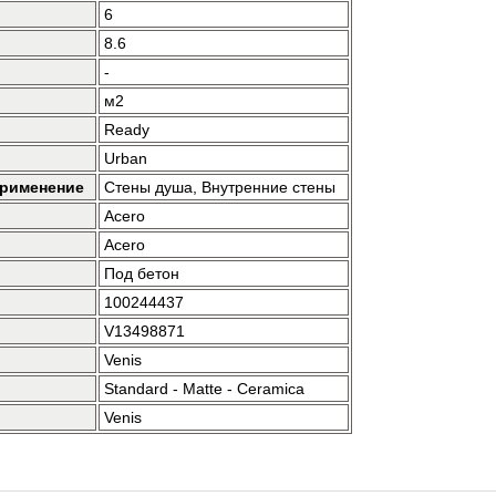
6
8.6
-
м2
Ready
Urban
применение
Стены душа, Внутренние стены
Acero
Acero
Под бетон
100244437
V13498871
Venis
Standard - Matte - Ceramica
Venis