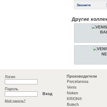
Звоните
Другие колле
BA
N
Производители
Логин
Porcelanosa
Venis
Пароль
Noken
Вход
KRION®
Мой пароль?
Butech