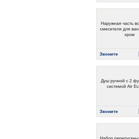
Наружная часть в
смесителя для ва
хром
Звоните
Душ ручной с 2 ф
системой Air E
Звоните
Набор перепускны