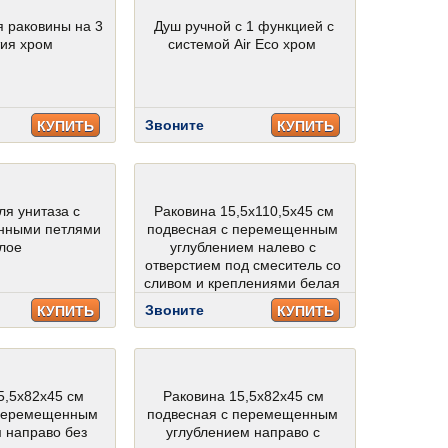
я раковины на 3
Душ ручной с 1 функцией с
тия хром
системой Air Eco хром
Звоните
КУПИТЬ
КУПИТЬ
ля унитаза с
Раковина 15,5х110,5х45 см
нными петлями
подвесная с перемещенным
лое
углублением налево с
отверстием под смеситель со
сливом и креплениями белая
Звоните
КУПИТЬ
КУПИТЬ
5,5х82х45 см
Раковина 15,5х82х45 см
 перемещенным
подвесная с перемещенным
 направо без
углублением направо с