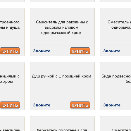
строенного
Смеситель для раковины с
Смеситель 
нны и душа
высоким изливом
однорыча
однорычажный хром
Звоните
Звоните
КУПИТЬ
КУПИТЬ
ункциями с
Душ ручной с 1 позицией хром
Биде подвесно
co хром
бе
Звоните
Звоните
КУПИТЬ
КУПИТЬ
х вентилей
Держатель полотенец для
Смесител