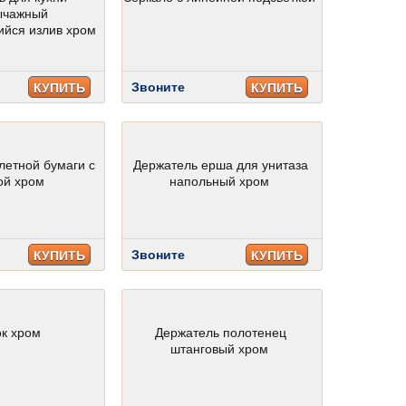
ычажный
йся излив хром
Звоните
КУПИТЬ
КУПИТЬ
летной бумаги с
Держатель ерша для унитаза
ой хром
напольный хром
Звоните
КУПИТЬ
КУПИТЬ
к хром
Держатель полотенец
штанговый хром