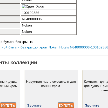
Hotels
Хром
100102356
N648000006
Noken
Noken
й бумаги без крышки
нты коллекции
нны и душа
Наружная часть смесителя для
Комплект для 
ажный хром
ванны хром
для душа + рчн
шланг
Звоните
Звоните
КУПИТЬ
КУПИТЬ