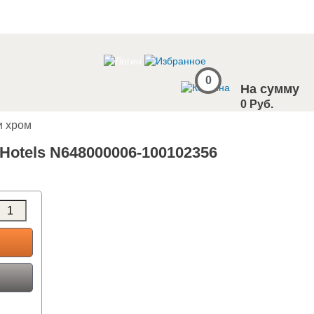
0
На сумму
0 Руб.
и хром
Hotels N648000006-100102356