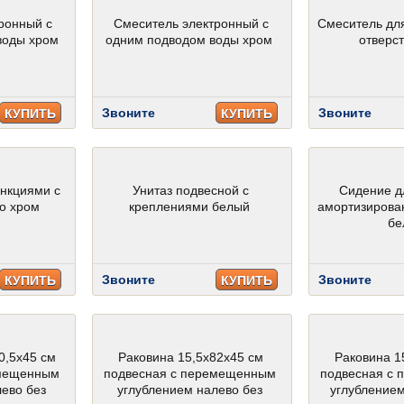
ронный с
Смеситель электронный с
Смеситель дл
воды хром
одним подводом воды хром
отверс
Звоните
Звоните
КУПИТЬ
КУПИТЬ
ункциями с
Унитаз подвесной с
Сидение д
co хром
креплениями белый
амортизирова
бе
Звоните
Звоните
КУПИТЬ
КУПИТЬ
0,5х45 см
Раковина 15,5х82х45 см
Раковина 1
емещенным
подвесная с перемещенным
подвесная с
лево без
углублением налево без
углублением