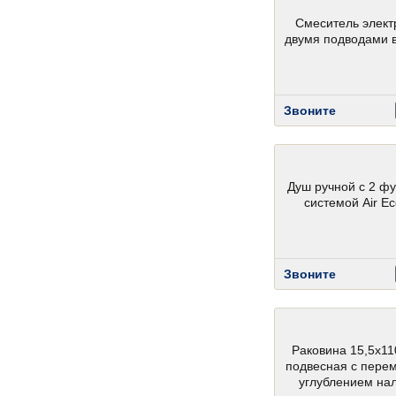
Смеситель элект
двумя подводами 
Звоните
Душ ручной с 2 ф
системой Air E
Звоните
Раковина 15,5х11
подвесная с пер
углублением на