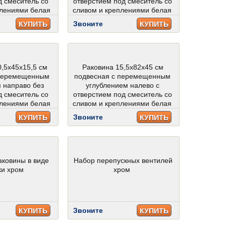
д смеситель со
отверстием под смеситель со
плениями белая
сливом и креплениями белая
Звоните
КУПИТЬ
КУПИТЬ
0,5х45х15,5 см
Раковина 15,5х82х45 см
 перемещенным
подвесная с перемещенным
 направо без
углублением налево с
д смеситель со
отверстием под смеситель со
плениями белая
сливом и креплениями белая
Звоните
КУПИТЬ
КУПИТЬ
аковины в виде
Набор перепускных вентилей
ки хром
хром
Звоните
КУПИТЬ
КУПИТЬ