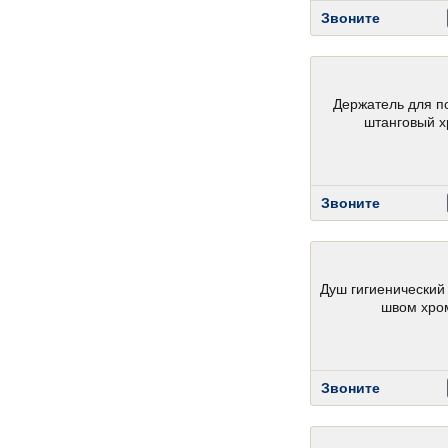
Звоните
Держатель для п
штанговый 
Звоните
Душ гигиенический
швом хро
Звоните