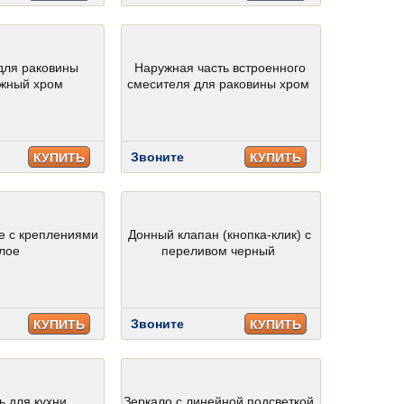
для раковины
Наружная часть встроенного
жный хром
смесителя для раковины хром
Звоните
КУПИТЬ
КУПИТЬ
е с креплениями
Донный клапан (кнопка-клик) с
лое
переливом черный
Звоните
КУПИТЬ
КУПИТЬ
ь для кухни
Зеркало с линейной подсветкой