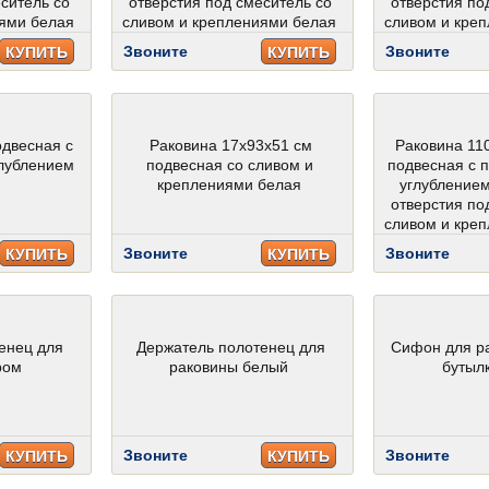
ситель со
отверстия под смеситель со
отверстия по
ями белая
сливом и креплениями белая
сливом и кре
Звоните
Звоните
КУПИТЬ
КУПИТЬ
одвесная с
Раковина 17х93х51 см
Раковина 11
лублением
подвесная со сливом и
подвесная с
креплениями белая
углублением
отверстия по
сливом и кре
Звоните
Звоните
КУПИТЬ
КУПИТЬ
енец для
Держатель полотенец для
Сифон для р
ром
раковины белый
бутыл
Звоните
Звоните
КУПИТЬ
КУПИТЬ