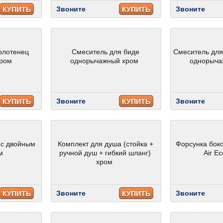
Звоните
Звоните
КУПИТЬ
КУПИТЬ
олотенец
Смеситель для биде
Смеситель для
хром
однорычажный хром
однорыча
Звоните
Звоните
КУПИТЬ
КУПИТЬ
 с двойным
Комплект для душа (стойка +
Форсунка бок
м
ручной душ + гибкий шланг)
Air E
хром
Звоните
Звоните
КУПИТЬ
КУПИТЬ