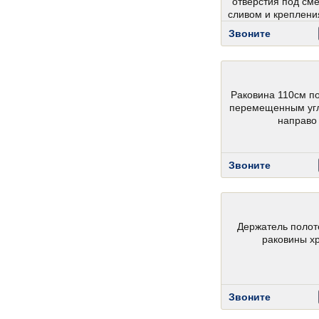
отверстия под сме
сливом и креплени
Звоните
Раковина 110см п
перемещенным уг
направо
Звоните
Держатель полот
раковины х
Звоните