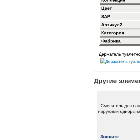
Коллекция
Цвет
SAP
Артикул2
Категория
Фабрика
Держатель туалетно
Другие элеме
Смеситель для ва
наружный однорыч
Звоните