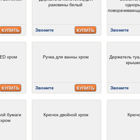
раковины белый
однор
поворачивающи
Звоните
Звоните
КУПИТЬ
КУПИТЬ
LED хром
Ручка для ванны хром
Держатель туа
крышк
Звоните
Звоните
КУПИТЬ
КУПИТЬ
ной бумаги
Крючок двойной хром
Крючо
 хром