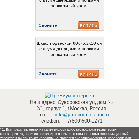
с двумя дверцами и полками
зеркальный хром
Звоните
КУПИТЬ
Шкаф подвесной 80x76,2x10 см
с двумя дверцами и полками
зеркальный хром
Звоните
КУПИТЬ
Наш адрес:
Суворовская ул, дом №
2/1, корпус 1
,
г.Москва
,
Россия
E-mail:
info@premium-interior.ru
Телефон:
+7(800)500-1271
* 1. Вся представленная на сайте информация, касающаяся технических
характеристик, наличия на складе и стоимости товаров, носит информационный
характер и ни при каких условиях не является публичной офертой, определяемой