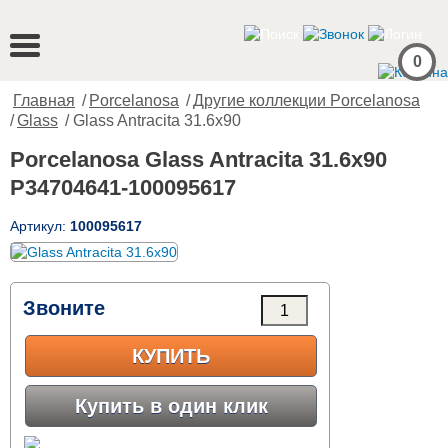
0
Главная
/
Porcelanosa
/
Другие коллекции Porcelanosa
/
Glass
/ Glass Antracita 31.6x90
Porcelanosa Glass Antracita 31.6x90
P34704641-100095617
Артикул:
100095617
Звоните
КУПИТЬ
Купить в один клик