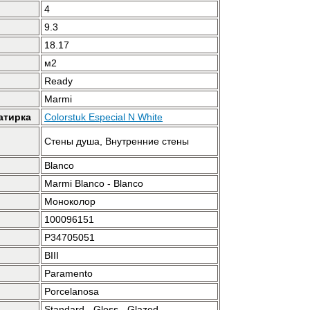
4
9.3
18.17
м2
Ready
Marmi
атирка
Colorstuk Especial N White
Стены душа, Внутренние стены
Blanco
Marmi Blanco - Blanco
Моноколор
100096151
P34705051
BIII
Paramento
Porcelanosa
Standard - Gloss - Glazed