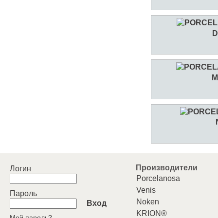
D
M
Производители
Логин
Porcelanosa
Venis
Пароль
Noken
Вход
KRION®
Мой пароль?