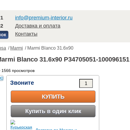
71
info@premium-interior.ru
82
Доставка и оплата
Контакты
нок
osa
/
Marmi
/ Marmi Blanco 31.6x90
Marmi Blanco 31.6x90 P34705051-100096151
 1566 просмотров
Звоните
КУПИТЬ
Купить в один клик